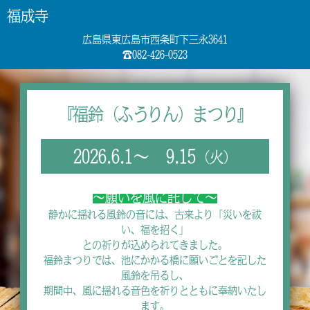
福成寺
広島県東広島市西条町下三永3641
☎082-426-0523
『福鈴
（ふうりん）
まつり』
2026.6.1～ 9.15
（火）
～願いを風に託して～
静かに揺れる風鈴の音には、古来より「災いを祓
い、福を招く」
との祈りが込められてきました。
福鈴まつりでは、池にかかる橋に願いごとを記した
風鈴を吊るし、
期間中、風に揺れる音色を祈りとともに奉納いたし
ます。