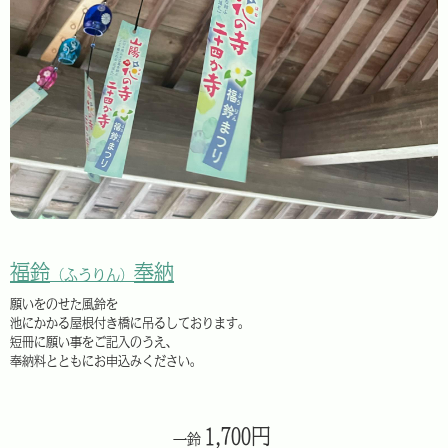
福鈴
奉納
（ふうりん）
願いをのせた風鈴を
池にかかる屋根付き橋に吊るしております。
短冊に願い事をご記入のうえ、
奉納料とともにお申込みください。
1,700円
一鈴